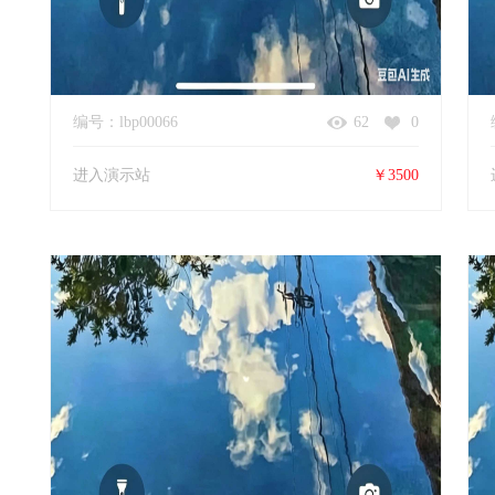
编号：lbp00066
62
0
进入演示站
￥3500