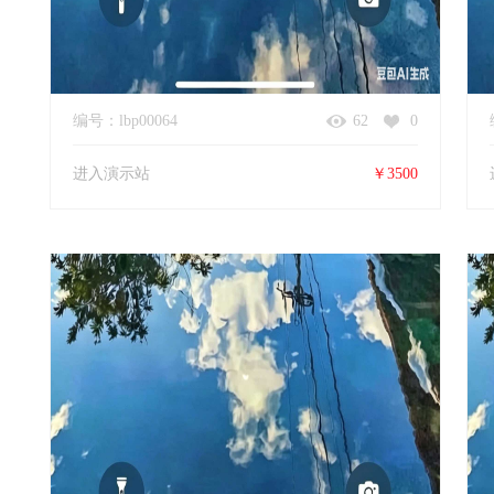
编号：lbp00064
62
0
进入演示站
￥3500