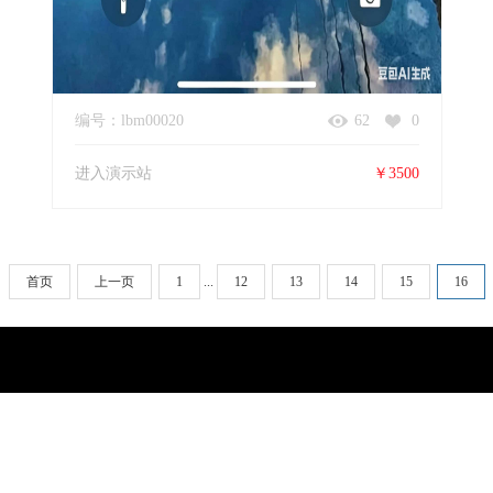
编号：lbm00020
62
0
进入演示站
￥3500
首页
上一页
1
...
12
13
14
15
16