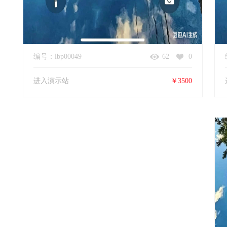
编号：lbp00049
62
0
进入演示站
￥3500