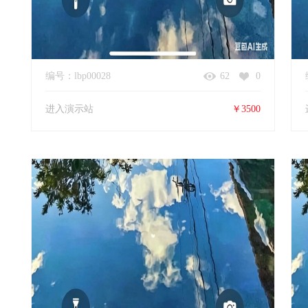
编号：lbp00028
62
0
进入演示站
￥3500